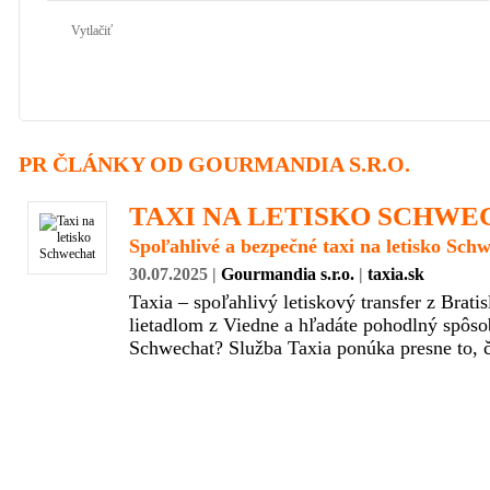
Vytlačiť
PR ČLÁNKY OD GOURMANDIA S.R.O.
TAXI NA LETISKO SCHWE
Spoľahlivé a bezpečné taxi na letisko Sch
30.07.2025 |
Gourmandia s.r.o.
|
taxia.sk
Taxia – spoľahlivý letiskový transfer z Brati
lietadlom z Viedne a hľadáte pohodlný spôsob
Schwechat? Služba Taxia ponúka presne to, čo
AUTO MOTO
POĽNOHOSPODÁRSTVO