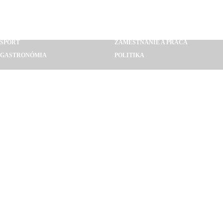
BÝVANIE A REALITY
STAVEBNÍCTVO
CESTOVANIE
PRIEMYSEL
SLUŽBY A REMESLÁ
VZDELÁVANIE A VEDA
ŠPORT
ZAMESTNANIE A PRÁCA
GASTRONÓMIA
POLITIKA
ING. ĽUBOMÍR FERIANC
EBEN LIVE S.R.O.
ZAHRADNEALTANKY.SK
ADAM STAV
LIMONTERA D.O.O.
PETER RUMANA
HITRÁDIO SLOVAKIA
TAXI-VIENNA-BRATISLAVA
PACIVITAL S.R.O.
INTERIÉR ŠTÚDIO S.R.O.
PG LTD