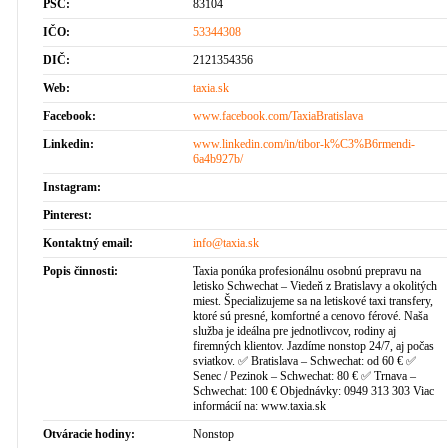
PSČ:
83104
IČO:
53344308
DIČ:
2121354356
Web:
taxia.sk
Facebook:
www.facebook.com/TaxiaBratislava
Linkedin:
www.linkedin.com/in/tibor-k%C3%B6rmendi-
6a4b927b/
Instagram:
Pinterest:
Kontaktný email:
info@taxia.sk
Popis činnosti:
Taxia ponúka profesionálnu osobnú prepravu na
letisko Schwechat – Viedeň z Bratislavy a okolitých
miest. Špecializujeme sa na letiskové taxi transfery,
ktoré sú presné, komfortné a cenovo férové. Naša
služba je ideálna pre jednotlivcov, rodiny aj
firemných klientov. Jazdíme nonstop 24/7, aj počas
sviatkov. ✅ Bratislava – Schwechat: od 60 € ✅
Senec / Pezinok – Schwechat: 80 € ✅ Trnava –
Schwechat: 100 € Objednávky: 0949 313 303 Viac
informácií na: www.taxia.sk
Otváracie hodiny:
Nonstop