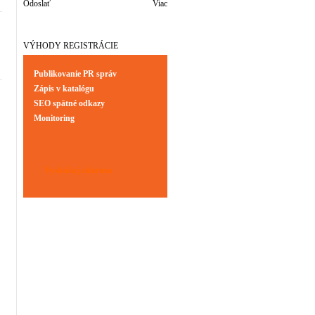
Odoslať
Viac
VÝHODY REGISTRÁCIE
Publikovanie PR správ
Zápis v katalógu
SEO spätné odkazy
Monitoring
Vyskúšaj zdarma