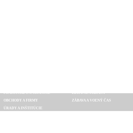
FINANČNÍCTVO
SPOLOČNOSŤ, KULTÚRA A UMENI
MÓDA
POČÍTAČE, INTERNET, ELEKTRO
PRAKTICKÉ INFORMÁCIE
ZDRAVIE A KRÁSA
OBCHODY A FIRMY
ZÁBAVA A VOĽNÝ ČAS
ÚRADY A INŠTITÚCIE
SPRAVODAJSTVO A MÉDIA