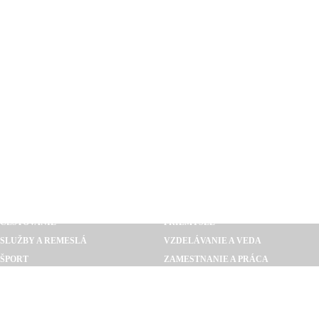
AUTO MOTO
POĽNOHOSPODÁRSTVO
BÝVANIE A REALITY
STAVEBNÍCTVO
CESTOVANIE
PRIEMYSEL
SLUŽBY A REMESLÁ
VZDELÁVANIE A VEDA
ŠPORT
ZAMESTNANIE A PRÁCA
GASTRONÓMIA
POLITIKA