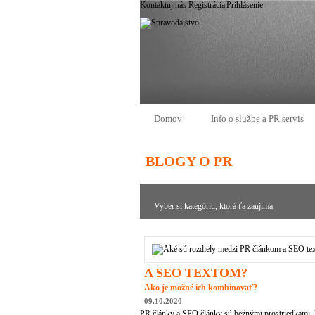
Kontaktuj nás
Registrácia
|
Prihlásenie
Domov
Info o službe a PR servis
BLOGY O PR
Vyber si kategóriu, ktorá ťa zaujíma
A SEO TEXTOM?
Ako je možné ich kombinovať?
09.10.2020
PR články a SEO články sú bežnými prostriedkami, k