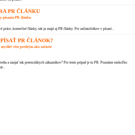
RA PR ČLÁNKU
y písania PR článku
práce, komerčné články, tak ju majú aj PR články. Pre začiatočníkov v písaní...
PÍSAŤ PR ČLÁNOK?
 myslieť ešte predtým ako začnete
redia a zaujať tak potenciálnych zákazníkov? Pre tento prípad je tu PR. Poznáme niekoľko
p...