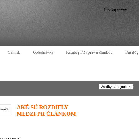
Publikuj správy
Cenník
Objednávka
Katalóg PR správ a článkov
Katalóg
AKÉ SÚ ROZDIELY
MEDZI PR ČLÁNKOM
toré sa použí...