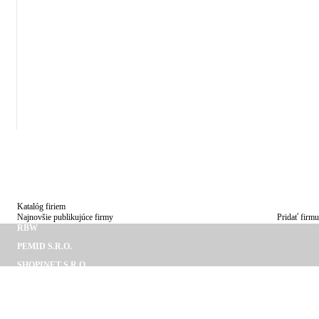
E
NIKA
Katalóg firiem
Najnovšie publikujúce firmy
Pridať firmu
RBW
PEMID S.R.O.
SHOPINET S.R.O.
ZONEO S. R. O.
ANDREJ ŠTUBŇA