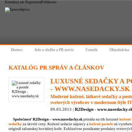
Kontaktuj nás
Registrácia
|
Prihlásenie
Domov
Info o službe a PR servis
Cenník
Objednávka
KATALÓG PR SPRÁV A ČLÁNKOV
LUXUSNÉ SEDAČKY A P
- WWW.NASEDACKY.SK
Moderné kožené, látkové sedačky a post
svetových výrobcov v modernom štýle
09.03.2013 |
R2Design - www.nasedacky.s
Spoločnosť R2Design – www.nasedacky.sk
prináša na trh luxusné
kožené
sedačky
za skvelé ceny. Kožené sedacie súpravy a
kožené postele
sú vyroben
originál talianskej hovädzej kože. Exkluzívne ponúkame produkty svetovýc