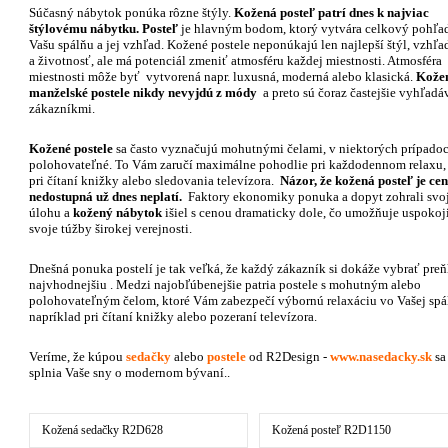
Súčasný nábytok ponúka rôzne štýly.
Kožená posteľ
patrí dnes k najviac
štýlovému nábytku.
Posteľ
je hlavným bodom, ktorý vytvára celkový pohľa
Vašu spálňu a jej vzhľad. Kožené postele neponúkajú len najlepší štýl, vzhľa
a životnosť, ale má potenciál zmeniť atmosféru každej miestnosti. Atmosféra
miestnosti môže byť vytvorená napr. luxusná, moderná alebo klasická.
Kože
manželské postele
nikdy nevyjdú z módy
a preto sú čoraz častejšie vyhľadá
zákazníkmi.
Kožené postele
sa často vyznačujú mohutnými čelami, v niektorých prípadoc
polohovateľné. To Vám zaručí maximálne pohodlie pri každodennom relaxu, 
pri čítaní knižky alebo sledovania televízora.
Názor, že kožená posteľ je ce
nedostupná už dnes neplatí.
Faktory ekonomiky ponuka a dopyt zohrali svo
úlohu a
kožený nábytok
išiel s cenou dramaticky dole, čo umožňuje uspokoj
svoje túžby širokej verejnosti.
Dnešná ponuka postelí je tak veľká, že každý zákazník si dokáže vybrať preň
najvhodnejšiu . Medzi najobľúbenejšie patria postele s mohutným alebo
polohovateľným čelom, ktoré Vám zabezpečí výbornú relaxáciu vo Vašej spá
napríklad pri čítaní knižky alebo pozeraní televízora.
Veríme, že kúpou
sedačky
alebo
postele
od R2Design -
www.nasedacky.sk
sa
splnia Vaše sny o modernom bývaní..
Kožená sedačky R2D628
Kožená posteľ R2D1150