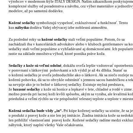
výrobcov v modernom štýle ITALY DESIGN. Našim zákazníkom poskytujem
komplexné služby od poradenstva a návrhu, cez výber materiálov a jednotli
modelov, až po samotnú dodávku.
Kožené sedačky
symbolizujú vyspelosť, exkluzívnosť a funkčnosť. Tento
kus
nábytku
dodáva Vašej obývacej izbe noblesnú atmosféru.
Za posledné roky sa
kožené sedačky
stali veľmi populárne. Potom, čo sa
nachádzali iba v kanceláriách advokátov alebo v kluboch gentlemanov sa k
sedačky stali veľmi populárne a vyhľadávané aj domácnosťami. Ich populari
rastie na základe množstva výhod, ktoré ponúka práve koža.
Sedačky
z kože
sú veľmi odolné
, dokážu oveľa lepšie vzdorovať opotrebeni
v porovnaní s látkovými pohovkami a ich výdrž je až 4x dlhšia. Starať sa
o koženú sedačku je oveľa jednoduchšie ako o látkovú. Ak sa niečo rozleje n
koženú pohovku, dá sa to obvykle odstrániť s jemnou sacou handričkou a te
sa nevpije ako je to bežné o látkovej sedačky. Existuje mylná predstava,
že
luxusné
sedačky
z kože sú horúce a lepkavé v lete, chladné a tvrdé v zime.
možno pravda pri lacnej koži kvôli spôsobu, akým sa vyrába, ale kvalitná kož
priedušná a veľmi rýchlo sa vie prispôsobiť telesnej teplote a teplote v miest
Kožená sedačka
bude vždy „in“.
Pri kúpe koženej sedačky sa uistite, že sa j
o produkt z pravej kože a nie len jej imitácie. Žiadna imitácia kože sa nedoká
len priblížiť vlastnosťami pravej kože. Kožené sedačky radíme medzi exklu
nábytok, ktorý naplní všetky Vaše očakávania.