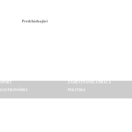
Predchádzajúci
AUTO MOTO
POĽNOHOSPODÁRSTVO
BÝVANIE A REALITY
STAVEBNÍCTVO
CESTOVANIE
PRIEMYSEL
SLUŽBY A REMESLÁ
VZDELÁVANIE A VEDA
ŠPORT
ZAMESTNANIE A PRÁCA
GASTRONÓMIA
POLITIKA