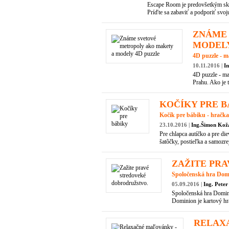
Escape Room je predovšetkým skup
Príďte sa zabaviť a podporiť svoju
ZNÁME 
MODELY
4D puzzle -
10.11.2016 |
I
4D puzzle - m
Prahu. Ako je 
KOČÍKY PRE B
Kočík pre bábiku - hračka,
23.10.2016 |
Ing.Šimon Ko
Pre chlapca autíčko a pre die
šatôčky, postieľka a samozre
ZAŽITE PR
Spoločenská hra Domi
05.09.2016 |
Ing. Pete
Spoločenská hra Domini
Dominion je kartový hr
RELAX