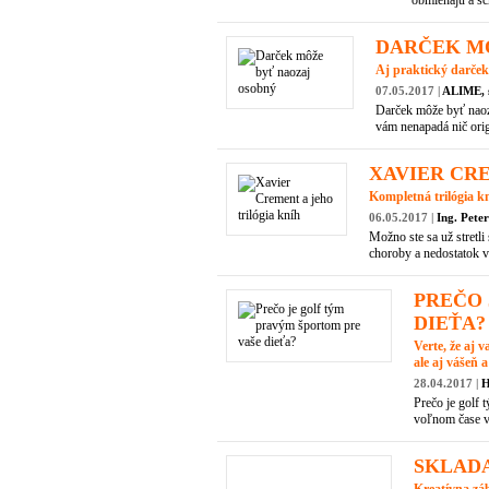
obmieňajú a sc
DARČEK M
Aj praktický darček
07.05.2017 |
ALIME, s
Darček môže byť naoza
vám nenapadá nič orig
XAVIER CRE
Kompletná trilógia kn
06.05.2017 |
Ing. Pete
Možno ste sa už stretl
choroby a nedostatok vz
PREČO 
DIEŤA?
Verte, že aj v
ale aj vášeň 
28.04.2017 |
H
Prečo je golf 
voľnom čase ve
SKLADA