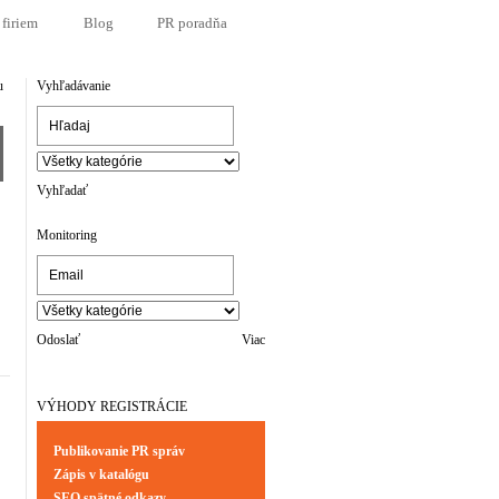
 firiem
Blog
PR poradňa
u
Vyhľadávanie
Vyhľadať
Monitoring
Odoslať
Viac
VÝHODY REGISTRÁCIE
Publikovanie PR správ
Zápis v katalógu
SEO spätné odkazy