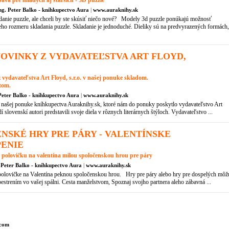
ava pre mladých aj starších - 3D puzzle
ng. Peter Balko - kníhkupectvo Aura
|
www.auraknihy.sk
danie puzzle, ale chceli by ste skúsiť niečo nové? Modely 3d puzzle ponúkajú možnosť
ieho rozmeru skladania puzzle. Skladanie je jednoduché. Dieliky sú na predvyrazených formách,
NOVINKY Z VYDAVATEĽSTVA ART FLOYD,
 vydavateľstva Art Floyd, s.r.o. v našej ponuke skladom.
tom.
Peter Balko - kníhkupectvo Aura
|
www.auraknihy.sk
 našej ponuke kníhkupectva Auraknihy.sk, ktoré nám do ponuky poskytlo vydavateľstvo Art
 slovenskí autori predstavili svoje diela v rôznych literárnych štýloch. Vydavateľstvo ...
NSKÉ HRY PRE PÁRY - VALENTÍNSKE
ENIE
 polovičku na valentína milou spoločenskou hrou pre páry
 Peter Balko - kníhkupectvo Aura
|
www.auraknihy.sk
polovičke na Valentína peknou spoločenskou hrou. Hry pre páry alebo hry pre dospelých môž
strením vo vašej spálni. Cesta manželstvom, Spoznaj svojho partnera aleho zábavná ...
.com