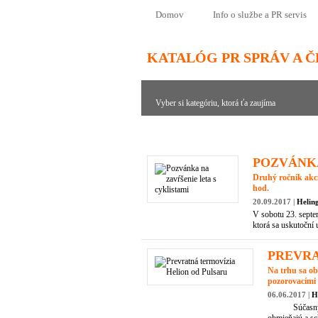
Domov
Info o službe a PR servis
KATALÓG PR SPRÁV A 
Vyber si kategóriu, ktorá ťa zaujíma
POZVÁNKA
Druhý ročník akci
hod.
20.09.2017 |
Heling
V sobotu 23. septe
ktorá sa uskutoční 
PREVRA
Na trhu sa ob
pozorovacími
06.06.2017 |
H
Súčasný trh s