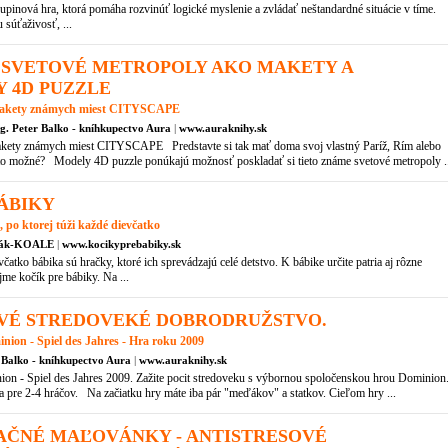
inová hra, ktorá pomáha rozvinúť logické myslenie a zvládať neštandardné situácie v tíme.
 súťaživosť, ...
SVETOVÉ METROPOLY AKO MAKETY A
 4D PUZZLE
 makety známych miest CITYSCAPE
ng. Peter Balko - kníhkupectvo Aura
|
www.auraknihy.sk
akety známych miest CITYSCAPE Predstavte si tak mať doma svoj vlastný Paríž, Rím alebo
to možné? Modely 4D puzzle ponúkajú možnosť poskladať si tieto známe svetové metropoly ..
ÁBIKY
 po ktorej túži každé dievčatko
žák-KOALE
|
www.kocikyprebabiky.sk
včatko bábika sú hračky, ktoré ich sprevádzajú celé detstvo. K bábike určite patria aj rôzne
jme kočík pre bábiky. Na ...
AVÉ STREDOVEKÉ DOBRODRUŽSTVO.
nion - Spiel des Jahres - Hra roku 2009
r Balko - kníhkupectvo Aura
|
www.auraknihy.sk
on - Spiel des Jahres 2009. Zažite pocit stredoveku s výbornou spoločenskou hrou Dominion
a pre 2-4 hráčov. Na začiatku hry máte iba pár "meďákov" a statkov. Cieľom hry ...
AČNÉ MAĽOVÁNKY - ANTISTRESOVÉ