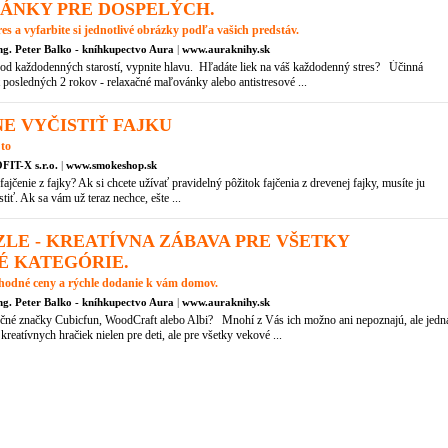
ÁNKY PRE DOSPELÝCH.
es a vyfarbite si jednotlivé obrázky podľa vašich predstáv.
ng. Peter Balko - kníhkupectvo Aura
|
www.auraknihy.sk
 od každodenných starostí, vypnite hlavu. Hľadáte liek na váš každodenný stres? Účinná
 posledných 2 rokov - relaxačné maľovánky alebo antistresové ...
E VYČISTIŤ FAJKU
 to
T-X s.r.o.
|
www.smokeshop.sk
fajčenie z fajky? Ak si chcete užívať pravidelný pôžitok fajčenia z drevenej fajky, musíte ju
tiť. Ak sa vám už teraz nechce, ešte ...
ZLE - KREATÍVNA ZÁBAVA PRE VŠETKY
É KATEGÓRIE.
hodné ceny a rýchle dodanie k vám domov.
ng. Peter Balko - kníhkupectvo Aura
|
www.auraknihy.sk
čné značky Cubicfun, WoodCraft alebo Albi? Mnohí z Vás ich možno ani nepoznajú, ale jedn
kreatívnych hračiek nielen pre deti, ale pre všetky vekové ...