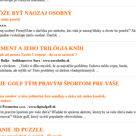
hovávajú po rôznymi značkami, ...
ÔŽE BYŤ NAOZAJ OSOBNÝ
 môže potešiť
.r.o.
j osobný Premýšľate o darčeku pre niekoho, kto vám je naozaj blízky a chcete ho potešiť? Ak
inálne vyskúšajte niečo osobné. Darček ...
MENT A JEHO TRILÓGIA KNÍH
íh od autora Xavier Crement - dá sa to zastaviť ?
r Balko - kníhkupectvo Aura
|
www.auraknihy.sk
i s výrokom: ,,Vedci si dlho mysleli, že za najväčšie problémy ľudstva môžu vojny, bieda,
delania, ale mýlili sa! Tieto problémy sú dielom všadeprítomných ...
JE GOLF TÝM PRAVÝM ŠPORTOM PRE VAŠE
aša ratolesť si túto jedinečnú hru zamiluje a získa tak nielen koníček,
a radosť.
i Promotion s.r.o.
|
www.digitalgolf.sk
tým pravým športom pre vaše dieťa? Hľadáte tú správnu aktivitu, ktorej by sa vaše dieťa malo v
novať? Skúste golf, ktorý sa teší popularite obrovskému ...
NIE 3D PUZZLE.