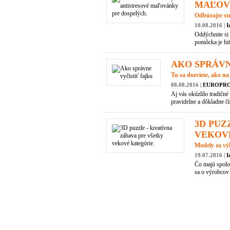
MAĽOV
Odbúrajte str
10.08.2016 |
I
Oddýchnite si
pomôcka je hit
AKO SPRÁVN
Tu sa dozviete, ako na
08.08.2016 |
EUROPROFI
Aj vás okúzlilo tradičné 
pravidelne a dôkladne čis
3D PUZ
VEKOV
Modely za vý
19.07.2016 |
I
Čo majú spolo
sa o výrobcov 