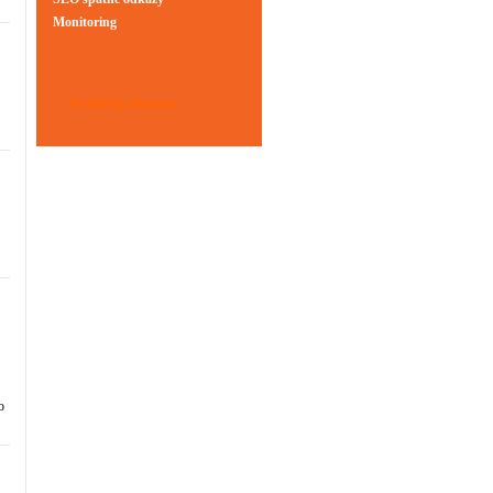
Monitoring
Vyskúšaj zdarma
o