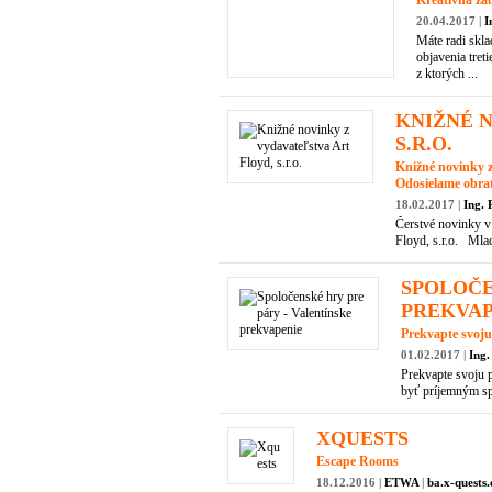
Kreatívna záb
20.04.2017 |
I
Máte radi skla
objavenia tret
z ktorých ...
KNIŽNÉ 
S.R.O.
Knižné novinky z
Odosielame obra
18.02.2017 |
Ing. 
Čerstvé novinky v
Floyd, s.r.o. Mladí
SPOLOČE
PREKVAP
Prekvapte svoju
01.02.2017 |
Ing.
Prekvapte svoju 
byť príjemným spe
XQUESTS
Escape Rooms
18.12.2016 |
ETWA
|
ba.x-quests