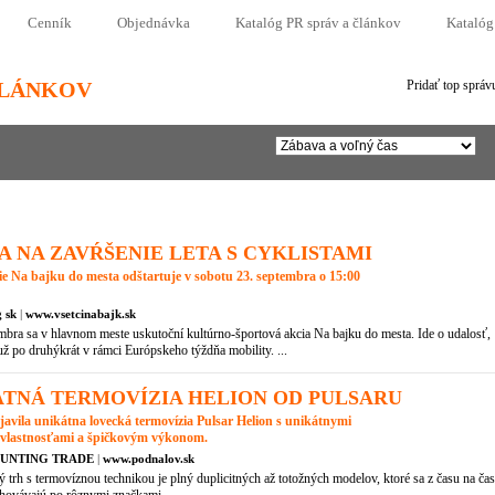
Cenník
Objednávka
Katalóg PR správ a článkov
Katalóg
ČLÁNKOV
Pridať top správ
 NA ZAVŔŠENIE LETA S CYKLISTAMI
e Na bajku do mesta odštartuje v sobotu 23. septembra o 15:00
 sk
|
www.vsetcinabajk.sk
mbra sa v hlavnom meste uskutoční kultúrno-športová akcia Na bajku do mesta. Ide o udalosť,
už po druhýkrát v rámci Európskeho týždňa mobility. ...
TNÁ TERMOVÍZIA HELION OD PULSARU
javila unikátna lovecká termovízia Pulsar Helion s unikátnymi
 vlastnosťami a špičkovým výkonom.
UNTING TRADE
|
www.podnalov.sk
 termovíznou technikou je plný duplicitných až totožných modelov, ktoré sa z času na čas