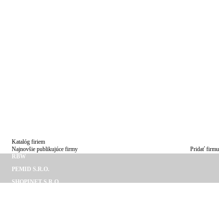
E
NIKA
Katalóg firiem
Najnovšie publikujúce firmy
Pridať firmu
RBW
PEMID S.R.O.
SHOPINET S.R.O.
ZONEO S. R. O.
ANDREJ ŠTUBŇA