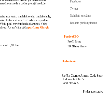
Facebook
mesačnom svetle a určite premýšlate kde
Twitter
Nahlásiť zneužitie
izujúca krásu mužského tela, mužskej sily,
môže. Euforická sviežosť vzbĺkne v podaní
Reakcia publikujúcemu
. Vôňu plnú vzrušujúcich okamihov ďalej
ambrou. Ak sa Vám páčia
parfumy Giorgio
PoctiveSEO
Profil firmy
vné od 0,90 Eur.
PR články firmy
Hodnotenie
Parfém Giorgio Armani Code Sport
Hodnotenie
4.6
z
5
Počet hlasov
5
Pridať top správu