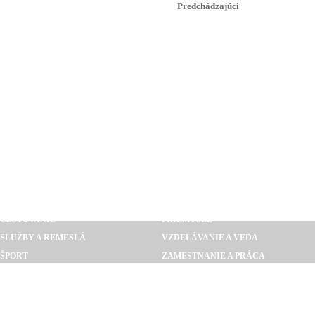
Predchádzajúci
AUTO MOTO
POĽNOHOSPODÁRSTVO
BÝVANIE A REALITY
STAVEBNÍCTVO
CESTOVANIE
PRIEMYSEL
SLUŽBY A REMESLÁ
VZDELÁVANIE A VEDA
ŠPORT
ZAMESTNANIE A PRÁCA
GASTRONÓMIA
POLITIKA