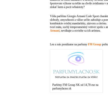
športovom výkone sa tešíte na chvíle zvádzania v 
získať šarm a pocit sebaistoty?
Vôňa parfému Giorgio Armani Code Sport charakter
slobody, zmyselnosti a vášne určite zaboduje a po
kombinácie sviežej mandarínky, zázvoru a citrónu
tvorí mäta, suchý temperamentný vetiver spolu s 
Armani
, neváhajte a osviežte sa ich arómou.
Len u nás ponúkame na parfumy
FM Group
pošto
Parfémy FM Group SK od 14,70 eur na
parfumylacno.sk