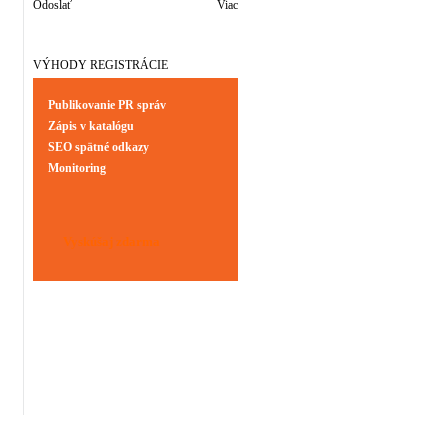
Odoslať
Viac
VÝHODY REGISTRÁCIE
Publikovanie PR správ
Zápis v katalógu
SEO spätné odkazy
Monitoring
Vyskúšaj zdarma