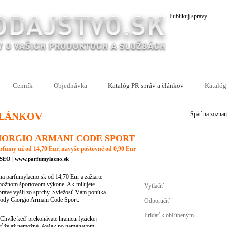
Publikuj správy
Cenník
Objednávka
Katalóg PR správ a článkov
Katalóg
ČLÁNKOV
Späť na zozna
IORGIO ARMANI CODE SPORT
arfumy už od 14,70 Eur, navyše poštovné od 0,90 Eur
eSEO
|
www.parfumylacno.sk
 parfumylacno.sk od 14,70 Eur a zažiarte
om možnom športovom výkone. Ak milujete
Vytlačiť
 práve vyšli zo sprchy. Sviežosť Vám ponúka
 vody Giorgio Armani Code Sport.
Odporučiť
Pridať k obľúbeným
? Chvíle keď prekonávate hranicu fyzickej
dať že až nemožné. Avšak po namáhavom