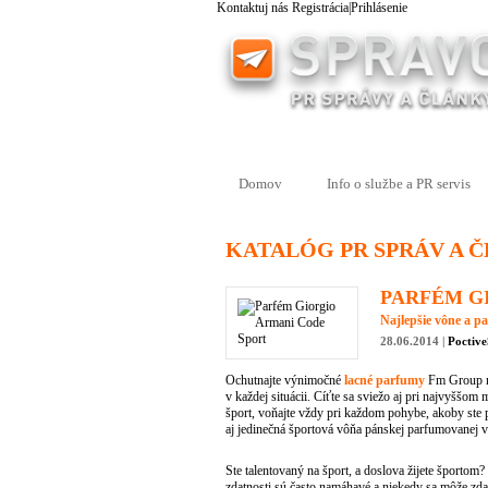
Kontaktuj nás
Registrácia
|
Prihlásenie
Domov
Info o službe a PR servis
KATALÓG PR SPRÁV A 
PARFÉM G
Najlepšie vône a p
28.06.2014 |
Poctiv
Ochutnajte výnimočné
lacné parfumy
Fm Group na
v každej situácii. Cíťte sa sviežo aj pri najvyšš
šport, voňajte vždy pri každom pohybe, akoby ste
aj jedinečná športová vôňa pánskej parfumovanej
Ste talentovaný na šport, a doslova žijete športom
zdatnosti sú často namáhavé a niekedy sa môže z