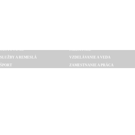
AUTO MOTO
POĽNOHOSPODÁRSTVO
BÝVANIE A REALITY
STAVEBNÍCTVO
CESTOVANIE
PRIEMYSEL
SLUŽBY A REMESLÁ
VZDELÁVANIE A VEDA
ŠPORT
ZAMESTNANIE A PRÁCA
GASTRONÓMIA
POLITIKA
ING. ĽUBOMÍR FERIANC
EBEN LIVE S.R.O.
ZAHRADNEALTANKY.SK
ADAM STAV
LIMONTERA D.O.O.
PETER RUMANA
HITRÁDIO SLOVAKIA
TAXI-VIENNA-BRATISLAVA
PACIVITAL S.R.O.
INTERIÉR ŠTÚDIO S.R.O.