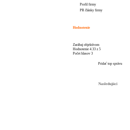
Profil firmy
PR články firmy
Hodnotenie
Zarábaj objektívom
Hodnotenie
4.33
z
5
Počet hlasov
3
Pridať top správu
Nasledujúci