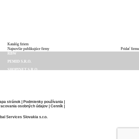
E
NIKA
Katalóg firiem
Najnovšie publikujúce firmy
Pridať firmu
RBW
PEMID S.R.O.
SHOPINET S.R.O.
ZONEO S. R. O.
ANDREJ ŠTUBŇA
MINEX S. R. O.
apa stránok
|
Podmienky používania
|
racovania osobných údajov
|
Cenník
|
bal Services Slovakia s.r.o.