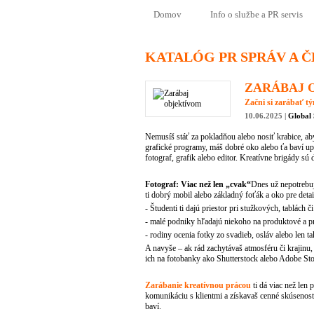
Domov
Info o službe a PR servis
KATALÓG PR SPRÁV A 
ZARÁBAJ 
Začni si zarábať t
10.06.2025 |
Global 
Nemusíš stáť za pokladňou alebo nosiť krabice, aby
grafické programy, máš dobré oko alebo ťa baví up
fotograf, grafik alebo editor. Kreatívne brigády s
Fotograf: Viac než len „cvak“
Dnes už nepotrebuje
ti dobrý mobil alebo základný foťák a oko pre deta
- Študenti ti dajú priestor pri stužkových, tablách či
- malé podniky hľadajú niekoho na produktové a p
- rodiny ocenia fotky zo svadieb, osláv alebo len t
A navyše – ak rád zachytávaš atmosféru či krajinu,
ich na fotobanky ako Shutterstock alebo Adobe Sto
Zarábanie kreatívnou prácou
ti dá viac než len 
komunikáciu s klientmi a získavaš cenné skúsenosti
baví.