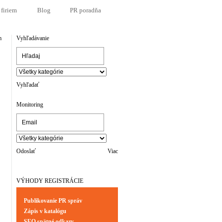
 firiem
Blog
PR poradňa
m
Vyhľadávanie
Vyhľadať
Monitoring
Odoslať
Viac
VÝHODY REGISTRÁCIE
Publikovanie PR správ
Zápis v katalógu
SEO spätné odkazy