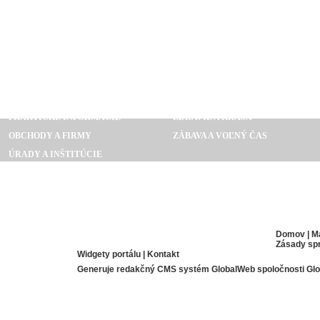
FINANČNÍCTVO
SPOLOČNOSŤ, KULTÚRA A UMENI
MÓDA
POČÍTAČE, INTERNET, ELEKTRO
PRAKTICKÉ INFORMÁCIE
ZDRAVIE A KRÁSA
OBCHODY A FIRMY
ZÁBAVA A VOĽNÝ ČAS
ÚRADY A INŠTITÚCIE
SPRAVODAJSTVO A MÉDIA
GOURMANDIA S.R.O.
Domov
|
M
Zásady sp
Widgety portálu
|
Kontakt
Generuje
redakčný CMS systém GlobalWeb
spoločnosti
Glo
.COM