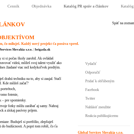
Cenník
Objednávka
Katalóg PR správ a článkov
Katalóg
ČLÁNKOV
Späť na zozna
OBJEKTÍVOM
ým, čo miluješ. Každý nový projekt ťa posúva vpred.
Services Slovakia s.r.o.
|
brigada.sk
 si si počas školy zarobil. Ak ovládaš
ravovať videá, môžeš svoj talent využiť ako
Vytlačiť
ú dnes žiadané viac než kedykoľvek predtým.
Odporučiť
š drahú techniku na to, aby si zaujal. Stačí
Pridať k obľúbeným
il. Kde môžeš začať?
 portrétoch,
Facebook
romo fotenie,
Twitter
ak – pre spomienky.
 tvoje fotky môžu zarábať aj samy. Nahraj
Nahlásiť zneužitie
ck a získaj pasívny príjem.
Reakcia publikujúcemu
peniaze. Buduješ si portfólio, zlepšuješ
 do budúcnosti. A popri tom robíš, čo ťa
Global Services Slovakia s.r.o.