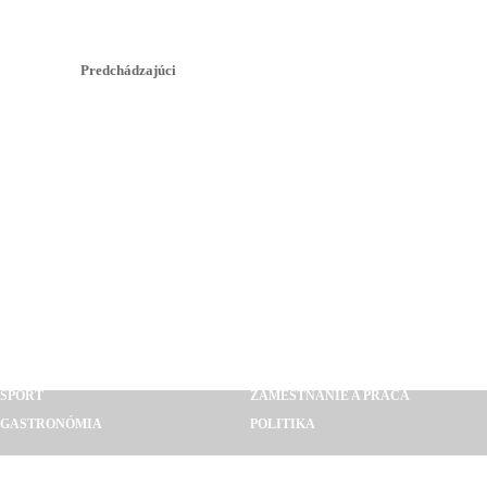
Predchádzajúci
AUTO MOTO
POĽNOHOSPODÁRSTVO
BÝVANIE A REALITY
STAVEBNÍCTVO
CESTOVANIE
PRIEMYSEL
SLUŽBY A REMESLÁ
VZDELÁVANIE A VEDA
ŠPORT
ZAMESTNANIE A PRÁCA
GASTRONÓMIA
POLITIKA