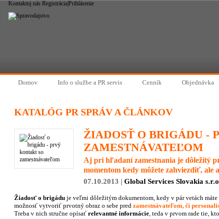
Kontaktuj nás
Registrácia
|
Prihlásenie
Domov
Info o službe a PR servis
Cenník
Objednávka
KATALÓG PR SPRÁV A ČLÁNKOV
ŽIADOSŤ O BRIGÁDU -
ZAMESTNÁVATEĽOM
Aj pri hľadaní zamestnania je dôležitý p
momentom kedy môžete zahviezdiť, ale a
07.10.2013 |
Global Services Slovakia s.r.o
Žiadosť o brigádu
je veľmi dôležitým dokumentom, kedy v pár vetách máte
možnosť vytvoriť prvotný obraz o sebe pred
zamestnávateľom, či personali
Treba v nich stručne opísať
relevantné informácie
, teda v prvom rade tie, kt