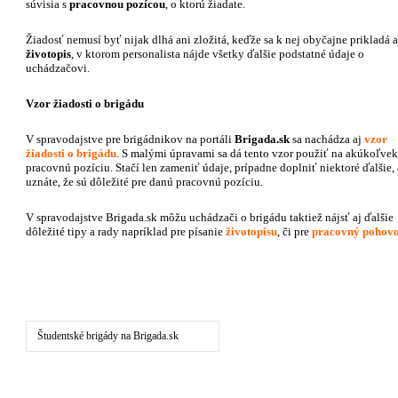
súvisia s
pracovnou pozícou
, o ktorú žiadate.
Žiadosť nemusí byť nijak dlhá ani zložitá, keďže sa k nej obyčajne prikladá a
životopis
, v ktorom personalista nájde všetky ďalšie podstatné údaje o
uchádzačovi.
Vzor žiadosti o brigádu
V spravodajstve pre brigádnikov na portáli
Brigada.sk
sa nachádza aj
vzor
žiadosti o brigádu
. S malými úpravami sa dá tento vzor použiť na akúkoľvek
pracovnú pozíciu. Stačí len zameniť údaje, prípadne doplniť niektoré ďalšie,
uznáte, že sú dôležité pre danú pracovnú pozíciu.
V spravodajstve Brigada.sk môžu uchádzači o brigádu taktiež nájsť aj ďalšie
dôležité tipy a rady napríklad pre písanie
životopisu
, či pre
pracovný pohov
Študentské brigády na Brigada.sk