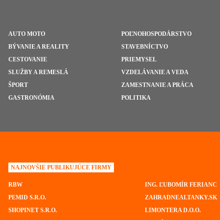
AUTO MOTO
POĽNOHOSPODÁRSTVO
BÝVANIE A REALITY
STAVEBNÍCTVO
CESTOVANIE
PRIEMYSEL
SLUŽBY A REMESLÁ
VZDELÁVANIE A VEDA
ŠPORT
ZAMESTNANIE A PRÁCA
GASTRONÓMIA
POLITIKA
NAJNOVŠIE PUBLIKUJÚCE FIRMY
RBW
ING. ĽUBOMÍR FERIANC
PEMID S.R.O.
ZAHRADNEALTANKY.SK
SHOPINET S.R.O.
LIMONTERA D.O.O.