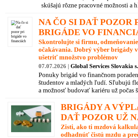
skúšajú rôzne pracovné možnosti a hľ
NA ČO SI DAŤ POZOR 
BRIGÁDE VO FINANC
Skontrolujte si firmu, odmeňovanie
očakávania. Dobrý výber brigády
ušetriť množstvo problémov
07.07.2026 |
Global Services Slovakia s.
Ponuky brigád vo finančnom poradens
študentov a mladých ľudí. Sľubujú fl
a možnosť budovať kariéru už počas šk
BRIGÁDY A VÝPLA
DAŤ POZOR UŽ N
Zisti, ako ti mzdová kalku
odhadnúť čistú mzdu a preč