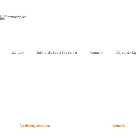
Domov
Info o službe a PR servis
Cenník
Objednávka
Vyskúšaj zdarma
Priaznivé 
Vyskúšaj funkcie pre
Vyber si cenovo do
publikovanie PR správ a zápis
prehľadný balíček s
do katalógu bezplatne a
priaznivé ceny.
zaregistruj sa na portáli.
Vyskúšaj zdarma
Cenník