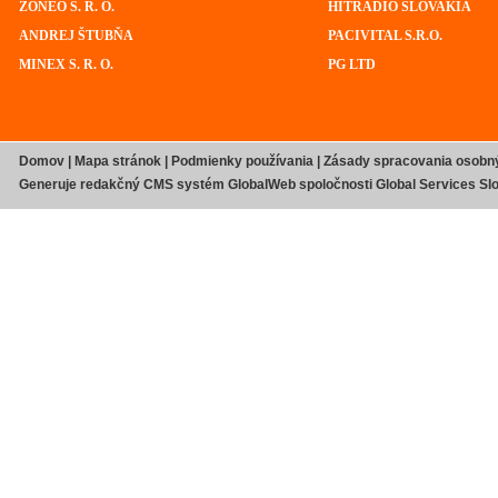
ZONEO S. R. O.
HITRÁDIO SLOVAKIA
ANDREJ ŠTUBŇA
PACIVITAL S.R.O.
MINEX S. R. O.
PG LTD
Domov
|
Mapa stránok
|
Podmienky používania
|
Zásady spracovania osobn
Generuje
redakčný CMS systém GlobalWeb
spoločnosti
Global Services Slo