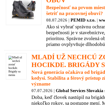
OBUV
Bezpečnosť na prvom mieste
šetriť na pracovnej obuvi?
08.07.2026 |
PEMID s.r.o.
|
ww
Ako si vybrať správnu ochra
bezpečnosti je v stavebníctv
prioritou. Správne zvolená o
priamo ovplyvňuje dlhodobú p
MLADÍ UŽ NECHCÚ Z
HOCIKDE. BRIGÁDY 
Nová generácia očakáva od brigád
kedysi. Stabilita a férový prístup 
význame
07.07.2026 |
Global Services Slovakia s
Doba, keď človek nastúpil na brigádu 
niekoľko rokov, sa postupne mení. M