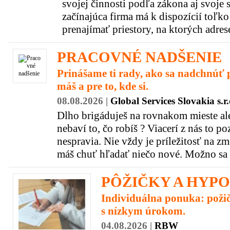
svojej činnosti podľa zákona aj svoje s
začínajúca firma má k dispozícií toľk
prenajímať priestory, na ktorých adrese
PRACOVNÉ NADŠENIE
Prinášame ti rady, ako sa nadchnúť p
máš a pre to, kde si.
08.08.2026 |
Global Services Slovakia s.r.
Dlho brigáduješ na rovnakom mieste ale
nebaví to, čo robíš ? Viacerí z nás to p
nespravia. Nie vždy je príležitosť na z
máš chuť hľadať niečo nové. Možno sa boj
PÔŽIČKY A HYP
Individuálna ponuka: požiča
s nízkym úrokom.
04.08.2026 |
RBW