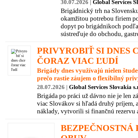
30.07.2026 |
Global Services Sl
Brigádnický trh na Slovensku
okamžitou potrebou firiem po
dopyt po brigádnikoch podľa
sústreďuje do obchodu, gastro
PRIVYROBIŤ SI DNES 
ČORAZ VIAC ĽUDÍ
Brigády dnes využívajú nielen študen
prečo rastie záujem o flexibilný pr
28.07.2026 |
Global Services Slovakia s.r
Brigáda po práci už dávno nie je len z
viac Slovákov si hľadá druhý príjem, a
náklady, vytvorili si finančnú rezervu a
BEZPEČNOSTNÁ