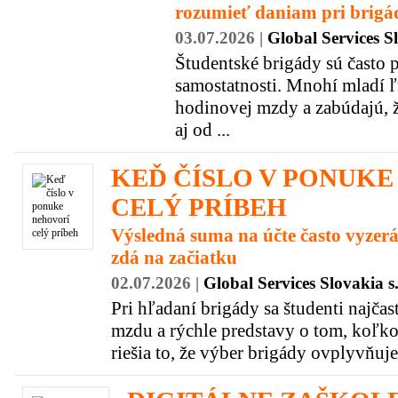
rozumieť daniam pri brigá
03.07.2026 |
Global Services Sl
Študentské brigády sú často
samostatnosti. Mnohí mladí ľ
hodinovej mzdy a zabúdajú, ž
aj od ...
KEĎ ČÍSLO V PONUK
CELÝ PRÍBEH
Výsledná suma na účte často vyzerá
zdá na začiatku
02.07.2026 |
Global Services Slovakia s.
Pri hľadaní brigády sa študenti najča
mzdu a rýchle predstavy o tom, koľko
riešia to, že výber brigády ovplyvňuje a