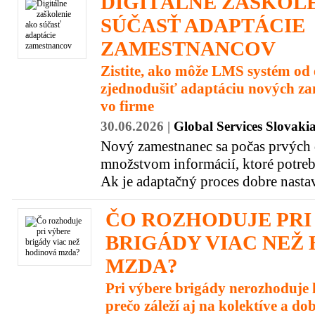
DIGITÁLNE ZAŠKOL
SÚČASŤ ADAPTÁCIE
ZAMESTNANCOV
Zistite, ako môže LMS systém od 
zjednodušiť adaptáciu nových z
vo firme
30.06.2026 |
Global Services Slovakia 
Nový zamestnanec sa počas prvých d
množstvom informácií, ktoré potreb
Ak je adaptačný proces dobre nasta
ČO ROZHODUJE PRI
BRIGÁDY VIAC NEŽ
MZDA?
Pri výbere brigády nerozhoduje l
prečo záleží aj na kolektíve a do