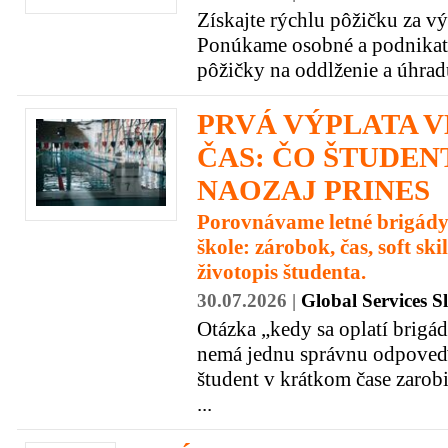
Získajte rýchlu pôžičku za 
Ponúkame osobné a podnikate
pôžičky na oddlženie a úhradu 
PRVÁ VÝPLATA 
ČAS: ČO ŠTUDEN
NAOZAJ PRINES
Porovnávame letné brigády
škole: zárobok, čas, soft ski
životopis študenta.
30.07.2026 |
Global Services Sl
Otázka „kedy sa oplatí brigá
nemá jednu správnu odpoveď.
študent v krátkom čase zarobi
...