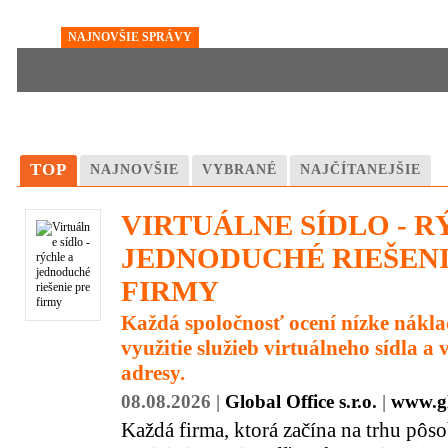
NAJNOVŠIE SPRÁVY
TOP
NAJNOVŠIE
VYBRANÉ
NAJČÍTANEJŠIE
VIRTUÁLNE SÍDLO - R
JEDNODUCHÉ RIEŠENI
FIRMY
Každá spoločnosť ocení nízke nákl
využitie služieb virtuálneho sídla a 
adresy.
08.08.2026 |
Global Office s.r.o.
|
www.gl
Každá firma, ktorá začína na trhu pôs