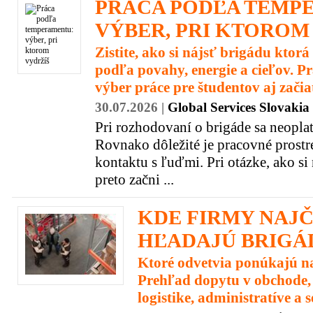
PRÁCA PODĽA TEMP
VÝBER, PRI KTOROM
Zistite, ako si nájsť brigádu ktorá
podľa povahy, energie a cieľov. P
výber práce pre študentov aj zači
30.07.2026 |
Global Services Slovakia s
Pri rozhodovaní o brigáde sa neopla
Rovnako dôležité je pracovné prostr
kontaktu s ľuďmi. Pri otázke, ako si 
preto začni ...
KDE FIRMY NAJČ
HĽADAJÚ BRIGÁ
Ktoré odvetvia ponúkajú n
Prehľad dopytu v obchode,
logistike, administratíve a